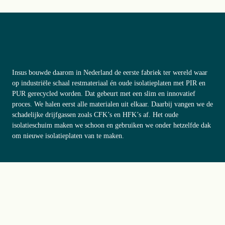
Insus bouwde daarom in Nederland de eerste fabriek ter wereld waar 
op industriële schaal restmateriaal én oude isolatieplaten met PIR en 
PUR gerecycled worden. Dat gebeurt met een slim en innovatief 
proces. We halen eerst alle materialen uit elkaar. Daarbij vangen we de 
schadelijke drijfgassen zoals CFK’s en HFK’s af. Het oude 
isolatieschuim maken we schoon en gebruiken we onder hetzelfde dak 
om nieuwe isolatieplaten van te maken. 
Of je nu een gevel, vloe
r of dak wilt isoleren; 
Insus heeft voor elk 
project de perfecte isolatieplaat
. Verkrijgbaar in een groot aantal 